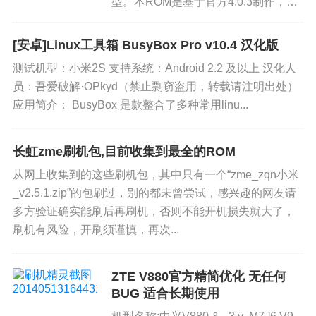
型。本ROM是基于官方4.0.3制作，在
保证官方原汁原味的基础上，添加了三
星风格，删除了大部分没有实际用途的
[安卓]Linux工具箱 BusyBox Pro v10.4 汉化版
软件，释放更多系统内存从而达到让系
测试机型：小米2S 支持系统：Android 2.2 及以上 汉化人
统分配更多内存供主固件...
员：吾爱破解·OPkyd（禁止剽窃盗用，转载请注明出处）
应用简介： BusyBox 是款整合了多种常用linu...
长虹zme刷机包,目前收集到最全的ROM
从网上收集到的这些刷机包，其中只有一个“zme_zqn小米
_v2.5.1.zip”的包刷过，别的都未曾尝试，感兴趣的网友请
多方验证确实能刷后再刷机，否则不能开机损失就大了，
刷机有风险，开刷须谨慎，再次...
ZTE V880官方精简优化 无任何
BUG 适合长期使用