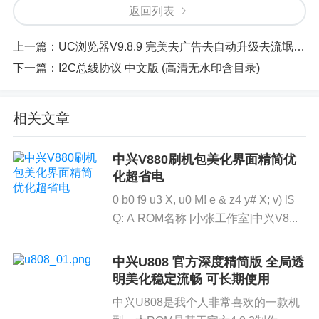
返回列表
上一篇：
UC浏览器V9.8.9 完美去广告去自动升级去流氓权限
下一篇：
I2C总线协议 中文版 (高清无水印含目录)
相关文章
中兴V880刷机包美化界面精简优
化超省电
0 b0 f9 u3 X, u0 M! e & z4 y# X; v) l$
Q: A ROM名称 [小张工作室]中兴V8...
中兴U808 官方深度精简版 全局透
明美化稳定流畅 可长期使用
中兴U808是我个人非常喜欢的一款机