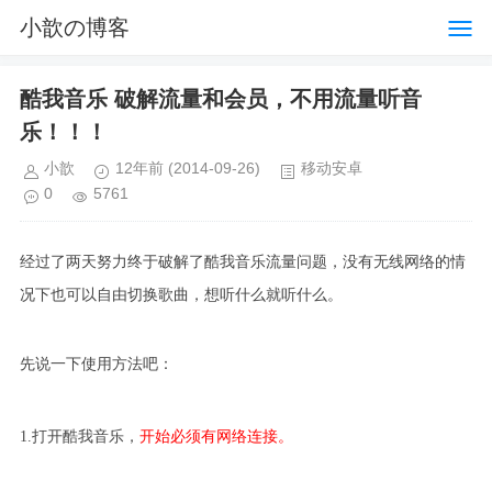
小歆の博客
酷我音乐 破解流量和会员，不用流量听音
乐！！！
小歆
12年前
(2014-09-26)
移动安卓
0
5761
经过了两天努力终于破解了酷我音乐流量问题，没有无线网络的情
况下也可以自由切换歌曲，想听什么就听什么。
4 j& C) _9 W' C
先说一下使用方法吧：
7 M- l# T0 T8 I* g
) j1 X$ E% M; p& E4 z& t
1.打开酷我音乐，
开始必须有网络连接。
1 X+ o2 j* v+ F* H+ X5 l0 ?7 j1 X