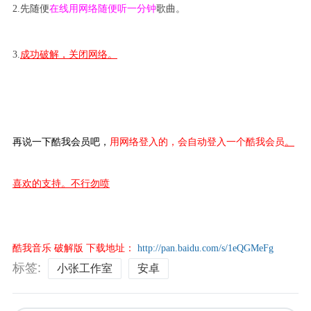
2.先随便
在线用网络随便听一分钟
歌曲。
$ y0 w& K. r. y6 n5 Y8 Y
, I. U# W3 m6 U9 \8 d- q4 k
3.
成功破解，关闭网络。
5 A6 q, O/ C+ m. z% Z
2 |4 J% s T2 o5 a
再说一下酷我会员
吧，
用网络登入的，会自动登入一个酷我会员
。
喜欢的支持。不行勿喷
0 M: W5 ^ L6 i$ e1 F, n
: ^$ S% Y1 v$ j) G
酷我音乐 破解版 下载地址：
http://pan.baidu.com/s/1eQGMeFg
标签:
小张工作室
安卓