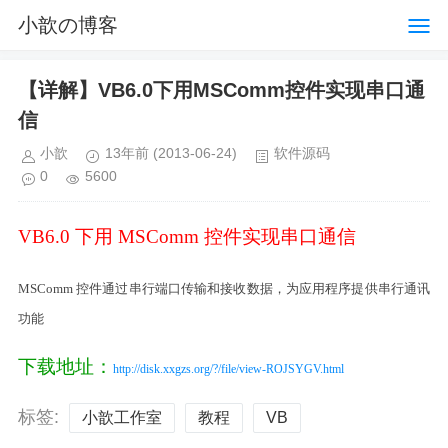
小歆の博客
【详解】VB6.0下用MSComm控件实现串口通
信
小歆
13年前
(2013-06-24)
软件源码
0
5600
VB6.0
下用
MSComm
控件实现串口通信
MSComm
控件通过串行端口传输和接收数据，为应用程序提供串行通讯
功能
下载地址：
http://disk.xxgzs.org/?/file/view-ROJSYGV.html
标签:
小歆工作室
教程
VB