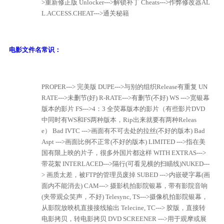
>重新修正版
Unlocker--->解锁补丁
Cheats--->作弊修改器
AL
L.ACCESS.CHEAT--->通关秘籍
电影文件名常识：
PROPER---> 完美版
DUPE--->与别的组织Release有重复
UN
RATE--->未删节(好)
R-RATE--->有删节(不好)
WS --->宽银幕
版本的影片
FS--->4：3 全荧幕版本的影片（有些影片DVD
中同时有WS和FS两种版本，Rip出来就要有两种Releas
e）
Bad IVTC --->画面有不可去处的拉丝(不好的版本)
Bad
Aspt --->画面比例不正常(不好的版本)
LIMITED --->指在美
国有限上映的片子，很多外国片都这样
WITH EXTRAS--->
带花絮
INTERLACED--->隔行(可看见横的扫瞄线)
NUKED---
> 画质太差，被FTP的管理员废掉
SUBED --->内嵌硬字幕(画
面内不能消去)
CAM---> 摄影机拍影院银幕，带有影院音响
(夹带观众笑声，不好)
Telesync, TS--->摄像机拍影院银幕，
从影院放映机直接接线输出
Telecine, TC---> 胶版，直接转
电影拷贝，转电影拷贝
DVD SCREENER --->用于观摩或展