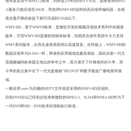
缩率甚至高于MPEG-2标准，同样是2小时的HDTV节目，如果使用MPEG
-2最多只能压缩至30GB，而使用WMV-HD这样的高压缩率编码器，在画
质丝毫不降的前提下都可压缩到15GB以下。
WMV-HD，基于WMV9标准，是微软开发的视频压缩技术系列中的最新
版本，尽管WMV-HD是微软的独有标准，但因其在操作系统中大力支持
WMV系列版本，从而在桌面系统得以迅速普及。在性能上，WMV-HD的
数据压缩率与H.264一样，两者的应用领域也极其相似，因此在新一代主
流视频编码标准霸主地位的争夺之中，双方展开了针锋相对的斗争，而
斗争的焦点集中在下一代光盘规格“HD DVD”和数字微波广播电视等领
域。
一般采用.wmv为后缀的HDTV文件就是采用的WMV-HD压缩的。
目前DVD论坛已经初步批准将微软的MPEG-2、H.264和WMA-HD作为下
一代DVD即HD－DVD技术的强制执行标准。