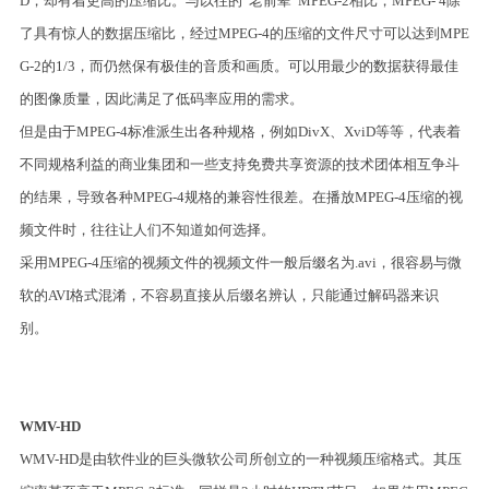
D，却有着更高的压缩比。与以往的“老前辈”MPEG-2相比，MPEG- 4除
了具有惊人的数据压缩比，经过MPEG-4的压缩的文件尺寸可以达到MPE
G-2的1/3，而仍然保有极佳的音质和画质。可以用最少的数据获得最佳
的图像质量，因此满足了低码率应用的需求。
但是由于MPEG-4标准派生出各种规格，例如DivX、XviD等等，代表着
不同规格利益的商业集团和一些支持免费共享资源的技术团体相互争斗
的结果，导致各种MPEG-4规格的兼容性很差。在播放MPEG-4压缩的视
频文件时，往往让人们不知道如何选择。
采用MPEG-4压缩的视频文件的视频文件一般后缀名为.avi，很容易与微
软的AVI格式混淆，不容易直接从后缀名辨认，只能通过解码器来识
别。
WMV-HD
WMV-HD是由软件业的巨头微软公司所创立的一种视频压缩格式。其压