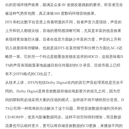
出的音域环绕声效果，能满足众多AV 发烧友最挑剔的要求。听音者完全
被这种气势所包围，真正体验360 度数码环绕音响效果。
DTS 和杜比数字在音质上有着明显的不同，前者声音力度强劲，声音的
上升和切入都很尖锐，音场的透明感清晰可闻，尤其是丰富的低音效果
表现得更加激烈火爆。后者在低音方面缺少丰富的力度，声音的上升和
切入就显得有些暧昧。也就是说DTS 在某些细节和分辨力方面比AC-3还
略胜一筹。它的另一个特点是能重放发烧友追求的HDCD，这就意味着D
TS的声音表现能显著地超越目前任何最好的CD 录音。目前市面上已经
有不少DTS格式的CD出品了。
从技术上讲，DTS与包括Dolby Digital在内的其它声音处理系统是完全不
同的。Dolby Digital是将音效数据存储在电影胶片的齿孔之间，因为空
间的限制而必须采用大量的压缩的模式，这样就不得不牺牲部分音质。D
TS公司用一种简单的办法解决了这个问题，即把音效数据存储到另外的
CD-ROM中，使其与影像数据同步。这样不但空间得到增加，而且数据
流量也可以相对变大，更可以将存储音效数据的CD更换，来播放不同的