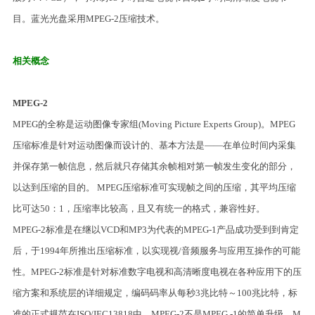
目。蓝光光盘采用MPEG-2压缩技术。
相关概念
MPEG-2
MPEG的全称是运动图像专家组(Moving Picture Experts Group)。MPEG
压缩标准是针对运动图像而设计的、基本方法是——在单位时间内采集
并保存第一帧信息，然后就只存储其余帧相对第一帧发生变化的部分，
以达到压缩的目的。 MPEG压缩标准可实现帧之间的压缩，其平均压缩
比可达50：1，压缩率比较高，且又有统一的格式，兼容性好。
MPEG-2标准是在继以VCD和MP3为代表的MPEG-1产品成功受到到肯定
后，于1994年所推出压缩标准，以实现视/音频服务与应用互操作的可能
性。MPEG-2标准是针对标准数字电视和高清晰度电视在各种应用下的压
缩方案和系统层的详细规定，编码码率从每秒3兆比特～100兆比特，标
准的正式规范在ISO/IEC13818中。MPEG-2不是MPEG -1的简单升级，M