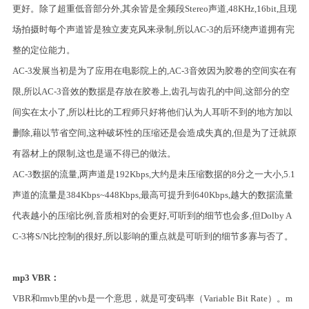
更好。除了超重低音部分外,其余皆是全频段Stereo声道,48KHz,16bit,且现
场拍摄时每个声道皆是独立麦克风来录制,所以AC-3的后环绕声道拥有完
整的定位能力。
AC-3发展当初是为了应用在电影院上的,AC-3音效因为胶卷的空间实在有
限,所以AC-3音效的数据是存放在胶卷上,齿孔与齿孔的中间,这部分的空
间实在太小了,所以杜比的工程师只好将他们认为人耳听不到的地方加以
删除,藉以节省空间,这种破坏性的压缩还是会造成失真的,但是为了迁就原
有器材上的限制,这也是逼不得已的做法。
AC-3数据的流量,两声道是192Kbps,大约是未压缩数据的8分之一大小,5.1
声道的流量是384Kbps~448Kbps,最高可提升到640Kbps,越大的数据流量
代表越小的压缩比例,音质相对的会更好,可听到的细节也会多,但Dolby A
C-3将S/N比控制的很好,所以影响的重点就是可听到的细节多寡与否了。
mp3 VBR：
VBR和rmvb里的vb是一个意思，就是可变码率（Variable Bit Rate）。m