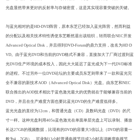
光盘显然带来更好的反射率与存储密度，这是其实现容量突破的关键。
与蓝光相对的是HD-DVD阵营，原本东芝已经加入蓝光阵营，然而利益
的分配以及相关技术特性诱使东芝断然退出该组织，转而联合NEC开发
Advanced Optical Disk，并且得到DVD-Forum的鼎力支持，改名为HD D
VD。由于蓝光DVD和当前的DVD格式不兼容，直接加大了厂商过渡到蓝
光DVD生产环境的成本投入，因此大大延迟了蓝光成为下一代DVD标准
的进程。不过另外一位DVD论坛的主要成员东芝则带来了一款和蓝光完
全不兼容的新技术AOD（Advanced Optical Disk）光盘。由东芝和NEC
联合推出的AOD技术相比于蓝色激光最大的优势就在于能够兼容当前的
DVD，并且在生产难度方面也要比蓝光DVD的生产难度低得多。
蓝光光盘的直径为12cm，和普通光盘（CD）及数码光盘（DVD）的尺
寸一样。这种光盘利用405n蓝色激光在单面单层光盘上可以录制、播放
长达27GB的视频数据，比现有的DVD的容量大5倍以上（DVD的容量一
般为4．7GB），可录制13小时普通电视节目或2小时高清晰度电视节