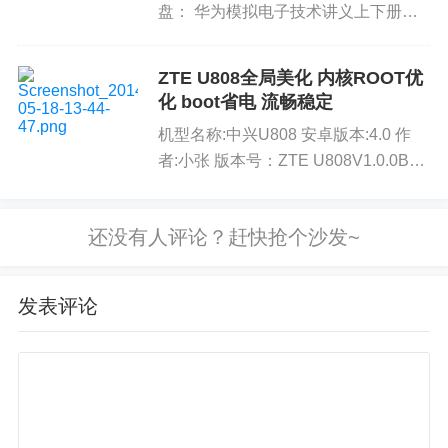
盘： 华为模拟电子技术讲义上下册
（1.81 MB）...
ZTE U808全局美化 内核ROOT优
化 boot省电 流畅稳定
机型名称:中兴U808 安卓版本:4.0 作
者:小张 版本号：ZTE U808V1.0.0B02
6 v4 {+ M) X, }& h: @; N 下载链接：3
m' s: {- B...
发表评论