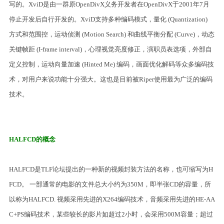
写的。XviD是由一群原OpenDivX义务开发者在OpenDivX于2001年7月
停止开发后自行开发的。XviD支持多种编码模式，量化 (Quantization)
方式和范围控，运动侦测 (Motion Search) 和曲线平衡分配 (Curve)，动态
关键帧距 (I-frame interval)，心理视觉亮度修正，演职员表选项，外部自
定义控制，运动向量加速 (Hinted Me) 编码，画面优化解码等众多编码技
术，对用户来说功能十分强大。这也是目前被Riper使用最为广泛的编码
技术。
HALFCD的概念
HALFCD是TLF论坛提出的一种新的视频封装方法的名称，也可缩写为H
FCD。 一部通常的电影的文件总大小约为350M，即半张CD的容量，所
以称为HALFCD. 视频采用先进的X264编码技术，音频采用先进的HE-AA
C+PS编码技术，某些较长的影片如超过2小时，会采用500M容量；超过