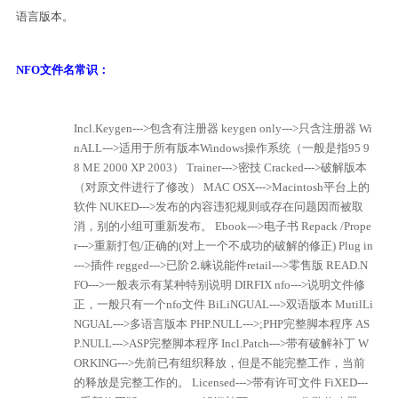
语言版本。
NFO文件名常识：
Incl.Keygen--->包含有注册器
keygen only--->只含注册器
Wi
nALL--->适用于所有版本Windows操作系统（一般是指95 9
8 ME 2000 XP 2003）
Trainer--->密技
Cracked--->破解版本
（对原文件进行了修改）
MAC OSX--->Macintosh平台上的
软件
NUKED--->发布的内容违犯规则或存在问题因而被取
消，别的小组可重新发布。
Ebook--->电子书
Repack /Prope
r--->重新打包/正确的(对上一个不成功的破解的修正)
Plug in
--->插件
regged--->已阶⒉崃说能件
retail--->零售版
READ.N
FO--->一般表示有某种特别说明
DIRFIX nfo--->说明文件修
正，一般只有一个nfo文件
BiLiNGUAL--->双语版本
MutilLi
NGUAL--->多语言版本
PHP.NULL--->;PHP完整脚本程序
AS
P.NULL--->ASP完整脚本程序
Incl.Patch--->带有破解补丁
W
ORKING--->先前已有组织释放，但是不能完整工作，当前
的释放是完整工作的。
Licensed--->带有许可文件
FiXED---