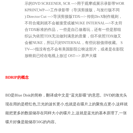
示的DVD
SCREENER, SCR --->用于观摩或展示录影带
WOR
KPRINT,WP--->工作录影带（导演剪接版，与发行版不同
)
Director Cut --->导演剪接版
TDX---> 传统DivX制作规则，
不符合规则就不会被接受或被NUKE
INTERNAL--->不太符
合TDX标准的作品，一些是自己做着玩，还有一些是那组
织认为依照TDX无法做到满意的质量，但不依照TDX做又
会被NUKE，所以只好INTERNAL，有些比较值得收藏。
S
TV--->指没有也不会有美国影院公映这部片，或者是在影院
放映前已经在电视上放过
OST---> 原声大碟
BDRIP的概念
BD是Blue Disk的简称，翻译成中文是“蓝光影碟”的意思。DVD的激光头
现在用的是橙红色,兰光的波长更小,也就是在碟片上的聚焦点更小,这样就
能把更多的数据储存在同样大小的碟片上,这就是蓝光的基本原理了,一张
碟片好像是能储存50G的内容。