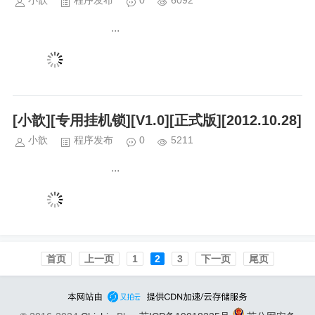
小歆
程序发布
0
6092
...
[小歆][专用挂机锁][V1.0][正式版][2012.10.28]
小歆
程序发布
0
5211
...
首页️
上一页
1
2
3
下一页
尾页