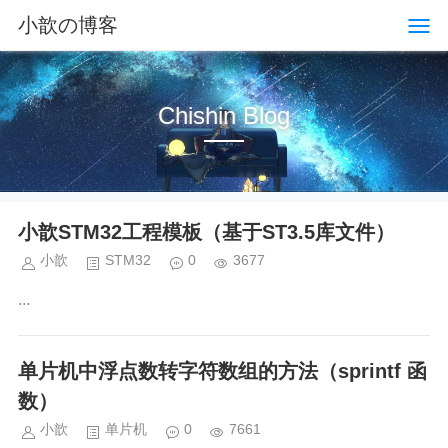
小歆の博客
Chishin Blog
小歆STM32工程模板（基于ST3.5库文件）
小歆
STM32
0
3677
...
单片机中浮点数转字符数组的方法（sprintf 函
数）
小歆
单片机
0
7661